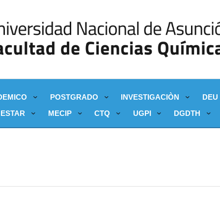
DEMICO
POSTGRADO
INVESTIGACIÒN
DEU
NESTAR
MECIP
CTQ
UGPI
DGDTH