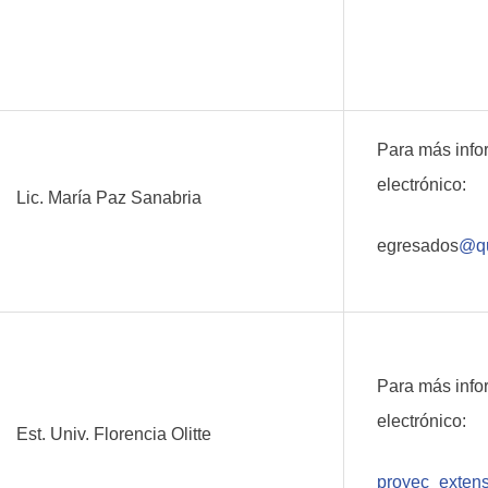
Para más info
electrónico:
Lic. María Paz Sanabria
egresados
@qu
Para más info
electrónico:
Est. Univ. Florencia Olitte
proyec_exten