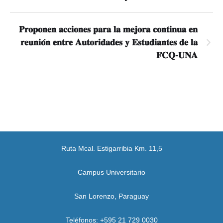
𝐏𝐫𝐨𝐩𝐨𝐧𝐞𝐧 𝐚𝐜𝐜𝐢𝐨𝐧𝐞𝐬 𝐩𝐚𝐫𝐚 𝐥𝐚 𝐦𝐞𝐣𝐨𝐫𝐚 𝐜𝐨𝐧𝐭𝐢𝐧𝐮𝐚 𝐞𝐧
𝐫𝐞𝐮𝐧𝐢𝐨́𝐧 𝐞𝐧𝐭𝐫𝐞 𝐀𝐮𝐭𝐨𝐫𝐢𝐝𝐚𝐝𝐞𝐬 𝐲 𝐄𝐬𝐭𝐮𝐝𝐢𝐚𝐧𝐭𝐞𝐬 𝐝𝐞 𝐥𝐚
𝐅𝐂𝐐-𝐔𝐍𝐀
Ruta Mcal. Estigarribia Km. 11,5
Campus Universitario
San Lorenzo, Paraguay
Teléfonos: +595 21 729 0030