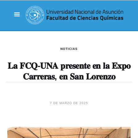
NOTICIAS
𝐋𝐚 𝐅𝐂𝐐-𝐔𝐍𝐀 𝐩𝐫𝐞𝐬𝐞𝐧𝐭𝐞 𝐞𝐧 𝐥𝐚 𝐄𝐱𝐩𝐨
𝐂𝐚𝐫𝐫𝐞𝐫𝐚𝐬, 𝐞𝐧 𝐒𝐚𝐧 𝐋𝐨𝐫𝐞𝐧𝐳𝐨
7 DE MARZO DE 2025