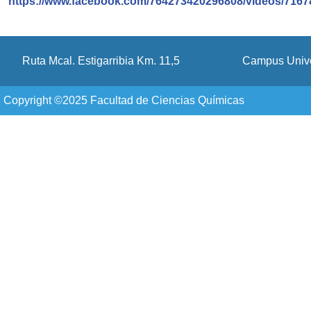
https://www.facebook.com/764273420296808/videos/716
Ruta Mcal. Estigarribia Km. 11,5
Campus Unive
Copyright ©2025 Facultad de Ciencias Químicas