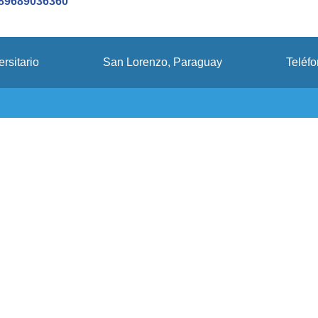
789689036360
rsitario
San Lorenzo, Paraguay
Teléf