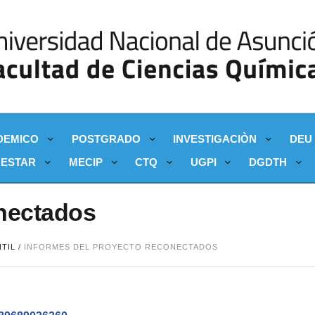
DEMICO
POSTGRADO
INVESTIGACIÒN
DEU
NESTAR
MECIP
CTQ
UGPI
DGDTH
nectados
TIL
/
INFORMES DEL PROYECTO RECONECTADOS