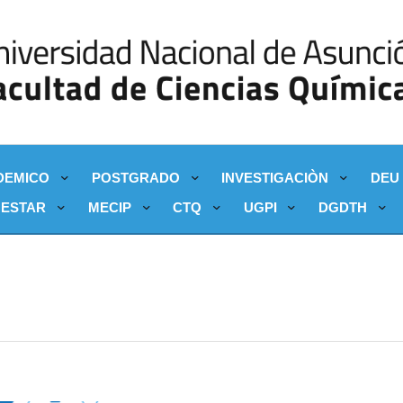
DEMICO
POSTGRADO
INVESTIGACIÒN
DEU
NESTAR
MECIP
CTQ
UGPI
DGDTH