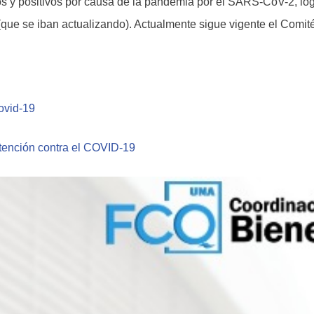
s y positivos por causa de la pandemia por el SARS-CoV-2, l
s (que se iban actualizando). Actualmente sigue vigente el Comit
ovid-19
ntención contra el COVID-19