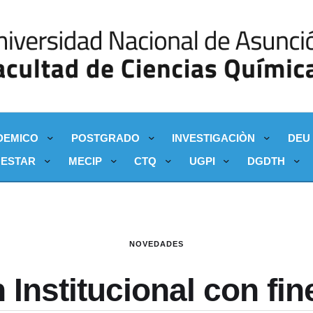
DEMICO
POSTGRADO
INVESTIGACIÒN
DEU
NESTAR
MECIP
CTQ
UGPI
DGDTH
NOVEDADES
Institucional con fi