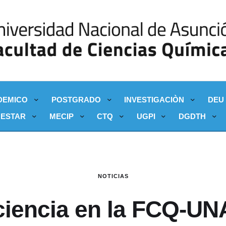
DEMICO
POSTGRADO
INVESTIGACIÒN
DEU
NESTAR
MECIP
CTQ
UGPI
DGDTH
NOTICIAS
ciencia en la FCQ-UN