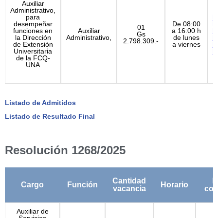
Auxiliar
Administrativo,
para
P
desempeñar
De 08:00
F
01
funciones en
Auxiliar
a 16:00 h
F
Gs
la Dirección
Administrativo,
de lunes
F
2.798.309.-
de Extensión
a viernes
F
Universitaria
P
de la FCQ-
UNA
Listado de Admitidos
Listado de Resultado Final
Resolución 1268/2025
Cantidad
B
Cargo
Función
Horario
vacancia
con
Auxiliar de