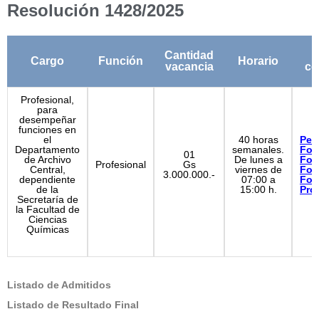
Resolución 1428/2025
Cantidad
Cargo
Función
Horario
vacancia
co
Profesional,
para
desempeñar
funciones en
el
40 horas
Perf
Departamento
semanales.
For
01
de Archivo
De lunes a
For
Profesional
Gs
Central,
viernes de
For
3.000.000.-
dependiente
07:00 a
For
de la
15:00 h.
Pro
Secretaría de
la Facultad de
Ciencias
Químicas
Listado de Admitidos
Listado de Resultado Final