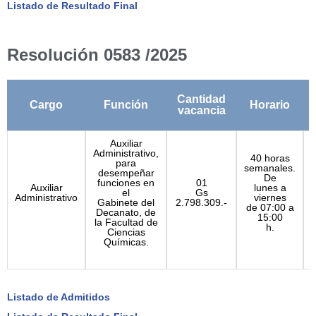
Listado de Resultado Final
Resolución 0583 /2025
Cantidad
Cargo
Función
Horario
vacancia
Auxiliar
Administrativo,
40 horas
para
semanales.
P
desempeñar
De
funciones en
01
Auxiliar
lunes a
el
Gs
Administrativo
viernes
Gabinete del
2.798.309.-
de 07:00 a
Decanato, de
15:00
la Facultad de
h.
Ciencias
Químicas.
Listado de Admitidos