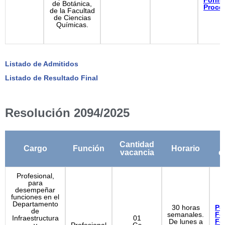
Formu
de Botánica,
Proce
de la Facultad
de Ciencias
Químicas.
Listado de Admitidos
Listado de Resultado Final
Resolución 2094/2025
Cantidad
Cargo
Función
Horario
vacancia
c
Profesional,
para
desempeñar
funciones en el
Departamento
30 horas
Per
de
semanales.
Fo
Infraestructura
01
De lunes a
Fo