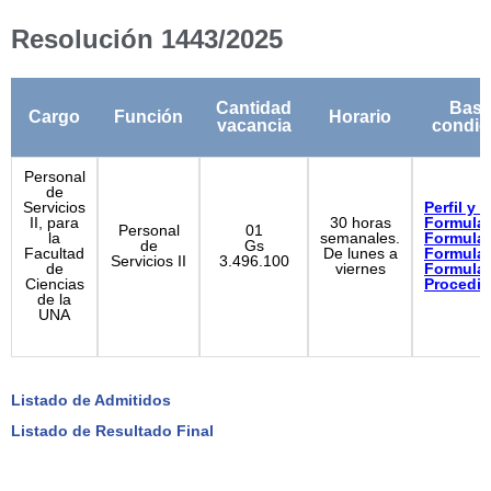
Resolución 1443/2025
Cantidad
Base
Cargo
Función
Horario
vacancia
condic
Personal
de
Servicios
Perfil
y
m
II, para
30 horas
Formula
Personal
01
la
semanales.
Formula
de
Gs
Facultad
De lunes a
Formula
Servicios II
3.496.100
de
viernes
Formula
Ciencias
Procedi
de la
UNA
Listado de Admitidos
Listado de Resultado Final