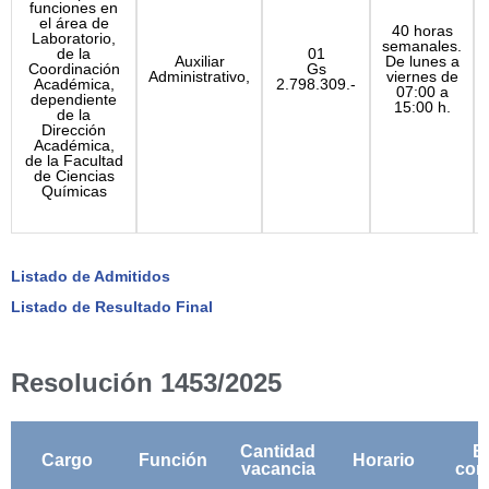
funciones en
el área de
40 horas
Laboratorio,
semanales.
de la
01
Auxiliar
De lunes a
Coordinación
Gs
Administrativo,
viernes de
Académica,
2.798.309.-
07:00 a
dependiente
15:00 h.
de la
Dirección
Académica,
de la Facultad
de Ciencias
Químicas
Listado de Admitidos
Listado de Resultado Final
Resolución 1453/2025
Cantidad
B
Cargo
Función
Horario
vacancia
con