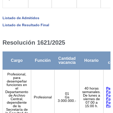
Listado de Admitidos
Listado de Resultado Final
Resolución 1621/2025
Cantidad
Cargo
Función
Horario
vacancia
co
Profesional,
para
desempeñar
funciones en
el
40 horas
Perf
Departamento
semanales.
For
01
de Archivo
De lunes a
For
Profesional
Gs
Central,
viernes de
For
3.000.000.-
dependiente
07:00 a
For
de la
15:00 h.
Pro
Secretaría de