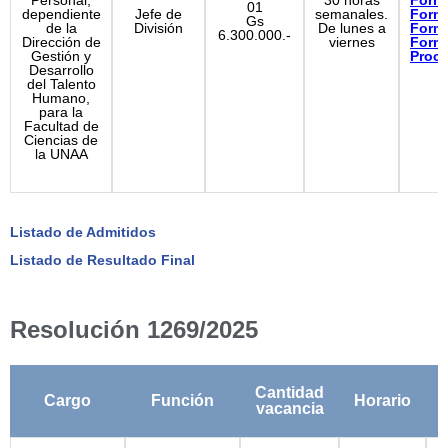
Personal,
30 horas
Form
01
dependiente
Jefe de
semanales.
Form
Gs
de la
División
De lunes a
Form
6.300.000.-
Dirección de
viernes
Form
Gestión y
Proc
Desarrollo
del Talento
Humano,
para la
Facultad de
Ciencias de
la UNAA
Listado de Admitidos
Listado de Resultado Final
Resolución 1269/2025
Cantidad
Cargo
Función
Horario
vacancia