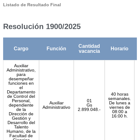
Listado de Resultado Final
Resolución 1900/2025
Cantidad
Cargo
Función
Horario
vacancia
Auxiliar
Administrativo,
para
desempeñar
funciones en
el
Departamento
40 horas
P
de Control del
semanales.
Personal,
01
Auxiliar
De lunes a
dependiente
Gs
Administrativo
viernes de
de la
2.899.048.-
08:00 a
Dirección de
16:00 h.
Gestión y
Desarrollo del
Talento
Humano, de la
Facultad de