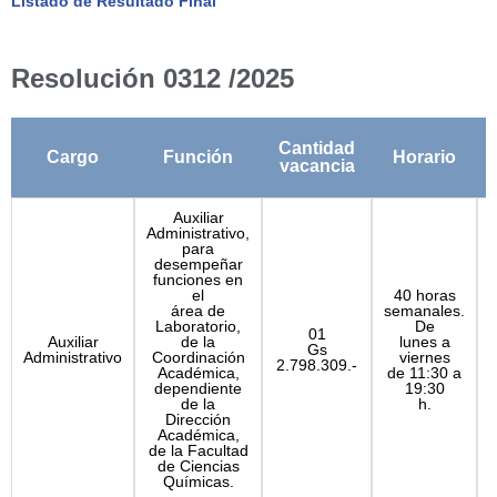
Listado de Resultado Final
Resolución 0312 /2025
Cantidad
Cargo
Función
Horario
vacancia
Auxiliar
Administrativo,
para
desempeñar
funciones en
el
40 horas
área de
semanales.
P
Laboratorio,
De
01
Auxiliar
de la
lunes a
Gs
Administrativo
Coordinación
viernes
2.798.309.-
Académica,
de 11:30 a
dependiente
19:30
de la
h.
Dirección
Académica,
de la Facultad
de Ciencias
Químicas.