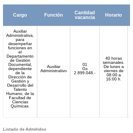
Cantidad
Cargo
Función
Horario
vacancia
Auxiliar
Administrativa,
para
desempeñar
funciones en
el
Departamento
40 horas
P
de Gestión
semanales.
Documental,
01
Auxiliar
De lunes a
dependiente
Gs
Administrativo
viernes de
de la
2.899.048.-
08:00 a
Dirección de
16:00 h.
Gestión y
Desarrollo del
Talento
Humano, de la
Facultad de
Ciencias
Químicas.
Listado de Admitidos