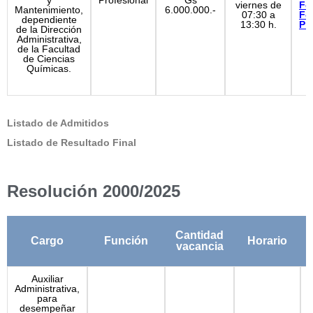
y
Profesional
Gs
viernes de
Fo
Mantenimiento,
6.000.000.-
07:30 a
Fo
dependiente
13:30 h.
Pr
de la Dirección
Administrativa,
de la Facultad
de Ciencias
Químicas.
Listado de Admitidos
Listado de Resultado Final
Resolución 2000/2025
Cantidad
Cargo
Función
Horario
vacancia
Auxiliar
Administrativa,
para
desempeñar