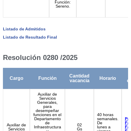
Función:
Sereno.
Listado de Admitidos
Listado de Resultado Final
Resolución 0280 /2025
Cantidad
Cargo
Función
Horario
vacancia
c
Auxiliar de
Servicios
Generales,
para
desempeñar
funciones en el
40 horas
Departamento
semanales.
Per
de
De
Fo
Auxiliar de
02
Infraestructura
lunes a
Fo
Servicios
Gs