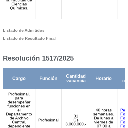
la Facultad de
Ciencias
Químicas.
Listado de Admitidos
Listado de Resultado Final
Resolución 1517/2025
Cantidad
Cargo
Función
Horario
vacancia
co
Profesional,
para
desempeñar
funciones en
el
40 horas
Perf
Departamento
semanales.
For
01
de Archivo
De lunes a
For
Profesional
Gs
Central,
viernes de
For
3.000.000.-
dependiente
07:00 a
For