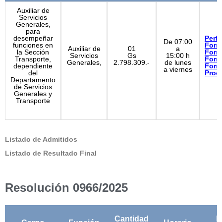
Auxiliar de
Servicios
Generales,
para
desempeñar
Perfil
De 07:00
funciones en
Form
Auxiliar de
01
a
la Sección
Form
Servicios
Gs
15:00 h
Transporte,
Form
Generales,
2.798.309.-
de lunes
dependiente
Form
a viernes
del
Proc
Departamento
de Servicios
Generales y
Transporte
Listado de Admitidos
Listado de Resultado Final
Resolución 0966/2025
Cantidad
B