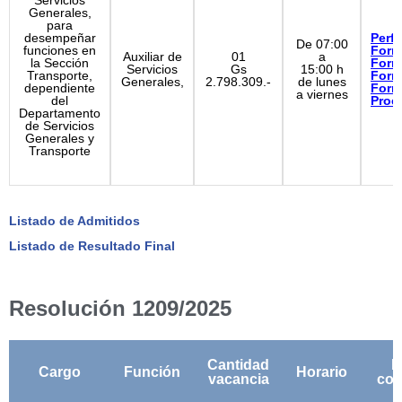
Servicios
Generales,
para
desempeñar
Perfil
De 07:00
funciones en
Form
Auxiliar de
01
a
la Sección
Form
Servicios
Gs
15:00 h
Transporte,
Form
Generales,
2.798.309.-
de lunes
dependiente
Form
a viernes
del
Proc
Departamento
de Servicios
Generales y
Transporte
Listado de Admitidos
Listado de Resultado Final
Resolución 1209/2025
Cantidad
B
Cargo
Función
Horario
vacancia
con