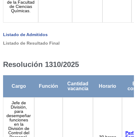
de la Facultad
de Ciencias
Químicas.
Listado de Admitidos
Listado de Resultado Final
Resolución 1310/2025
Cantidad
B
Cargo
Función
Horario
vacancia
con
Jefe de
División,
para
desempeñar
funciones
en la
División de
Control del
Perfil