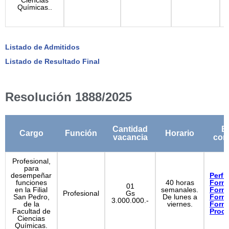
Ciencias
Químicas..
Listado de Admitidos
Listado de Resultado Final
Resolución 1888/2025
Cantidad
B
Cargo
Función
Horario
vacancia
con
Profesional,
para
desempeñar
Perfil
funciones
40 horas
Form
01
en la Filial
semanales.
Form
Profesional
Gs
San Pedro,
De lunes a
Form
3.000.000.-
de la
viernes.
Form
Facultad de
Proc
Ciencias
Químicas.