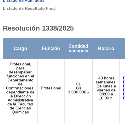
Listado de Admitidos
Listado de Resultado Final
Resolución 1338/2025
Cantidad
Cargo
Función
Horario
vacancia
c
Profesional,
para
desempeñar
funciones en el
40 horas
Per
Departamento
semanales.
Fo
de
01
De lunes a
Fo
Contrataciones,
Profesional
Gs
viernes de
Fo
dependiente de
3.000.000.-
08:00 a
Fo
la Dirección
16:00 h.
Pr
Administrativa
de la Facultad
de Ciencias
Químicas