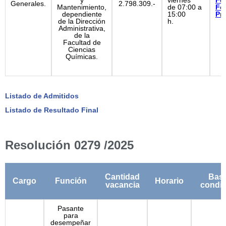
y
viernes
Fo
Generales.
2.798.309.-
Mantenimiento,
de 07:00 a
Fo
dependiente
15:00
Pr
de la Dirección
h.
Administrativa,
de la
Facultad de
Ciencias
Químicas.
Listado de Admitidos
Listado de Resultado Final
Resolución 0279 /2025
Cantidad
Base
Cargo
Función
Horario
vacancia
condic
Pasante
para
desempeñar