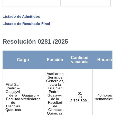
Listado de Admitidos
Listado de Resultado Final
Resolución 0281 /2025
Cantidad
Cargo
Función
Horario
vacancia
Auxiliar de
Servicios
Generales,
Filial San
para la
Pedro –
Filial San
Guajayvi,
Pedro –
01
de la
Guajayvi y
Guajayvi,
40 horas
Gs
Facultad
alrededores
de la
semanales.
2.798.309.-
de
Facultad
Ciencias
de
Químicas
Ciencias
Químicas.