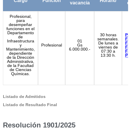
Cargo
Función
Horario
vacancia
c
Profesional,
para
desempeñar
funciones en el
Departamento
30 horas
Per
de
semanales.
Fo
Infraestructura
01
De lunes a
Fo
y
Profesional
Gs
viernes de
Fo
Mantenimiento,
6.000.000.-
07:30 a
Fo
dependiente
13:30 h.
Pr
de la Dirección
Administrativa,
de la Facultad
de Ciencias
Químicas.
Listado de Admitidos
Listado de Resultado Final
Resolución 1901/2025