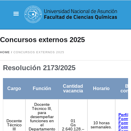
Concursos externos 2025
HOME
/
CONCURSOS EXTERNOS 2025
Resolución 2173/2025
Cantidad
Ba
Cargo
Función
Horario
vacancia
cond
Docente
Técnico IlI,
para
Perfil
desempeñar
Formu
Docente
funciones en
01
10 horas
Formu
Técnico
el
Gs
semanales.
Formu
IlI
Departamento
2.640.128.–