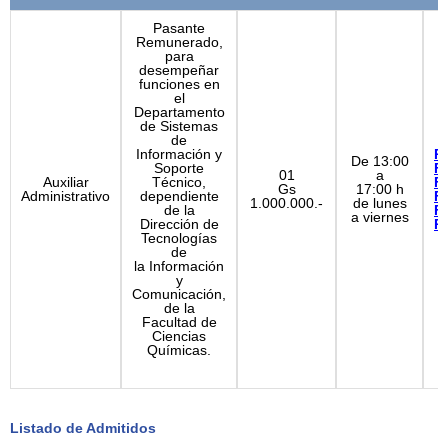
Pasante
Remunerado,
para
desempeñar
funciones en
el
Departamento
de Sistemas
de
Información y
Pe
De 13:00
Soporte
F
01
a
Auxiliar
Técnico,
F
Gs
17:00 h
Administrativo
dependiente
F
1.000.000.-
de lunes
de la
F
a viernes
Dirección de
P
Tecnologías
de
la Información
y
Comunicación,
de la
Facultad de
Ciencias
Químicas.
Listado de Admitidos