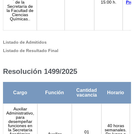
de la
15:00 h.
Pro
Secretaría de
la Facultad de
Ciencias
Químicas..
Listado de Admitidos
Listado de Resultado Final
Resolución 1499/2025
Cantidad
Cargo
Función
Horario
vacancia
Auxiliar
Administrativo,
para
desempeñar
funciones en
40 horas
la Secretaría
semanales.
01