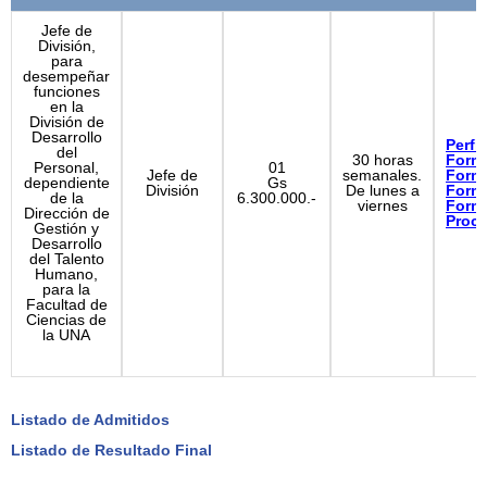
Jefe de
División,
para
desempeñar
funciones
en la
División de
Desarrollo
Perfil
del
30 horas
Form
Personal,
01
Jefe de
semanales.
Form
dependiente
Gs
División
De lunes a
Form
de la
6.300.000.-
viernes
Form
Dirección de
Proc
Gestión y
Desarrollo
del Talento
Humano,
para la
Facultad de
Ciencias de
la UNA
Listado de Admitidos
Listado de Resultado Final