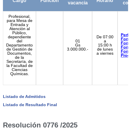
Cargo
Función
Horario
vacancia
con
Profesional,
para Mesa de
Entrada y
Atención al
Público,
Perfil
dependiente
De 07:00
Form
del
01
a
Form
Departamento
Gs
15:00 h
Form
de Gestión de
3.000.000.-
de lunes
Form
Documentos,
a viernes
Proc
de la
Secretaría, de
la Facultad de
Ciencias
Químicas.
Listado de Admitidos
Listado de Resultado Final
Resolución 0776 /2025