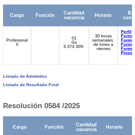
Cantidad
Ba
Cargo
Función
Horario
vacancia
cond
Perfil
30 horas
Formul
01
Profesional
semanales.
Formul
Gs
II
de lunes a
Formul
5.374.309-
viernes
Formul
Proced
Listado de Admitidos
Listado de Resultado Final
Resolución 0584 /2025
Cantidad
Cargo
Función
Horario
vacancia